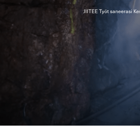
JII­TEE Työt sa­nee­ra­si K