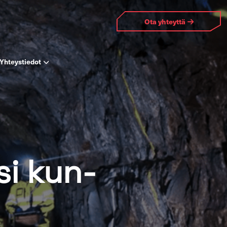
Ota yh­teyt­tä
Yh­teys­tie­dot
i kun­