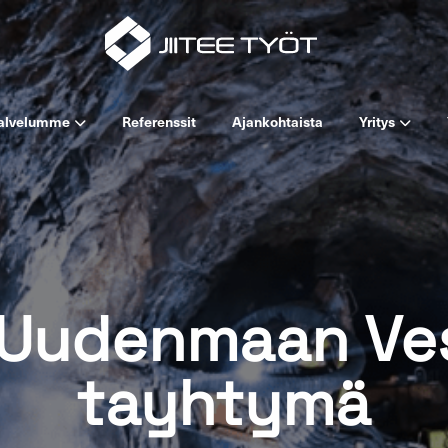
al­ve­lum­me
Re­fe­rens­sit
Ajan­koh­tais­ta
Yri­tys
-​Uudenmaan Ves
tayh­ty­mä