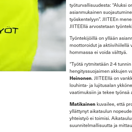
työturvallisuudesta: “Aluksi o
asianmukainen suojautuminen
työskentelyyn”. JIITEEn menes
JIITEEllä arvostetaan työntekij
Työntekijöillä on yllään asia
moottoroidut ja aktiivihiilell
hommassa ei voida välttyä.
“Työtä rytmitetään 2-4 tunnin 
hengityssuojaimen akkujen var
Heinonen
. JIITEEllä on vank
louhinta- ja lujitusalan ykkö
vaatimuksiin ja tekee työnsä 
Matikainen
kuvailee, että pr
yllättynyt aikataulun nopeude
yhteistyö ei toimisi. Aikatau
suunnitelmallisuutta ja mittau