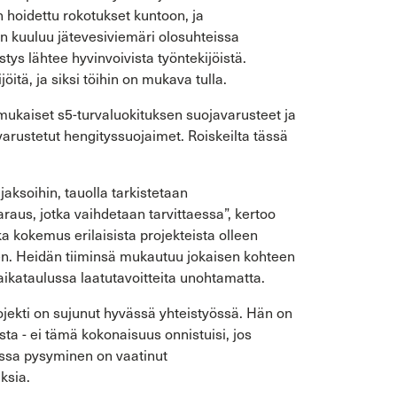
n hoidettu rokotukset kuntoon, ja
 kuuluu jätevesiviemäri olosuhteissa
tys lähtee hyvinvoivista työntekijöistä.
öitä, ja siksi töihin on mukava tulla.
nmukaiset s5-turvaluokituksen suojavarusteet ja
ä varustetut hengityssuojaimet. Roiskeilta tässä
jaksoihin, tauolla tarkistetaan
aus, jotka vaihdetaan tarvittaessa”, kertoo
ka kokemus erilaisista projekteista olleen
nen. Heidän tiiminsä mukautuu jokaisen kohteen
aikataulussa laatutavoitteita unohtamatta.
ojekti on sujunut hyvässä yhteistyössä. Hän on
sta - ei tämä kokonaisuus onnistuisi, jos
lussa pysyminen on vaatinut
ksia.