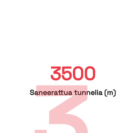
3500
Sa­nee­rat­tua tun­ne­lia (m)