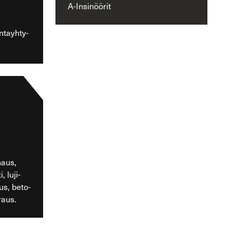
A-​Insinöörit
tayh­ty­
­naus,
, lu­ji­
us, be­to­
­raus.