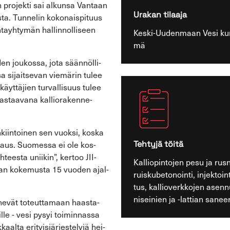
 pro­jek­ti sai al­kun­sa Van­taan
Ura­kan ti­laa­ja
ta. Tun­ne­lin ko­ko­nais­pi­tuus
yh­ty­män hal­lin­nol­li­seen
Keski-​Uudenmaan Vesi kun­
mä
den jou­kos­sa, jota sään­nöl­li­
sa si­jait­se­van vie­mä­rin tulee
käyt­tä­jien tur­val­li­suus tulee
vas­taa­va­na kal­lio­ra­ken­ne­
en­kiin­toi­nen sen vuok­si, koska
ee­raus. Suo­mes­sa ei ole kos­
Teh­ty­jä töitä
tees­ta unii­kin”, ker­too JII­
Kal­lio­pin­to­jen pesu ja rus
lan ko­ke­mus­ta 15 vuo­den ajal­
ruis­ku­be­to­noin­ti, in­jek­toin­ti
tus, kal­lio­verk­ko­jen asen­n
ni­sei­nien ja -​lattian sa­nee
­ne­vät to­teut­ta­maan haas­ta­
l­le - vesi pysyi toi­min­nas­sa
l­ta eri­tyis­jär­jes­te­ly­jä hei­