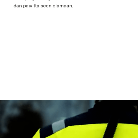
dän päi­vit­täi­seen elä­mään.