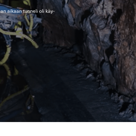
n ai­kaan tun­ne­li oli käy­