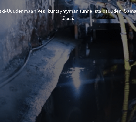
eski-​Uuudenmaan Vesi kun­tayh­ty­män tun­ne­lis­ta osuu­den. Sa­maa
tös­sä.