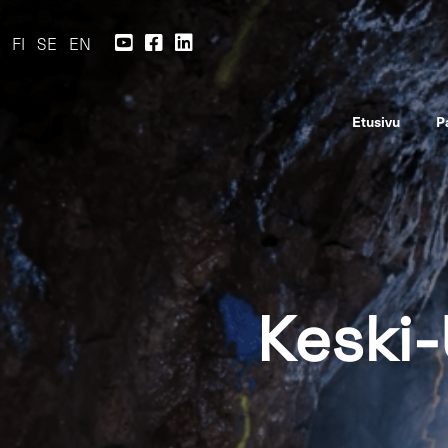
FI
SE
EN
Etusi­vu
P
Keski