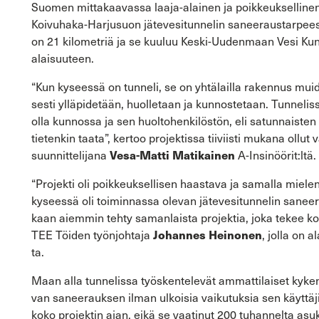
Suo­men mit­ta­kaa­vas­sa laaja-​alainen ja poik­keuk­sel­li­nen
Koivuhaka-​Harjusuon jä­te­ve­si­tun­ne­lin sa­nee­raus­tar­pees­
on 21 ki­lo­met­riä ja se kuu­luu Keski-​Uudenmaan Vesi Kun­ta
alai­suu­teen.
“Kun ky­sees­sä on tun­ne­li, se on yh­tä­lail­la ra­ken­nus mui­
ses­ti yl­lä­pi­de­tään, huol­le­taan ja kun­nos­te­taan. Tun­ne­lis­
olla kun­nos­sa ja sen huol­to­hen­ki­lös­tön, eli sa­tun­nais­ten 
tie­ten­kin taata”, ker­too pro­jek­tis­sa tii­viis­ti mu­ka­na ollut 
Vesa-​Matti Ma­ti­kai­nen
suun­nit­te­li­ja­na
A-​Insinöörit:ltä.
“Pro­jek­ti oli poik­keuk­sel­li­sen haas­ta­va ja sa­mal­la mie­l
ky­sees­sä oli toi­min­nas­sa ole­van jä­te­ve­si­tun­ne­lin sa­n
kaan ai­em­min tehty sa­man­lais­ta pro­jek­tia, joka tekee koh­
Jo­han­nes Hei­no­nen
TEE Töi­den työn­joh­ta­ja
, jolla on a
ta.
Maan alla tun­ne­lis­sa työs­ken­te­le­vät am­mat­ti­lai­set ky­ke
van sa­nee­rauk­sen ilman ul­koi­sia vai­ku­tuk­sia sen käyt­tä­ji
koko pro­jek­tin ajan, eikä se vaa­ti­nut 200 tu­han­nel­ta asuk­kaa