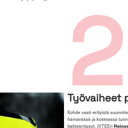
2
Työvaiheet 
Kohde vaati erityistä suunnit
hämärässä ja kosteassa tunnel
Heino
bakteeritasot. JIITEEn