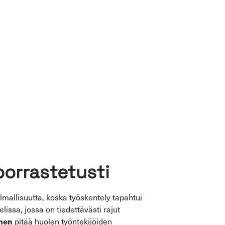
porrastetusti
elmallisuutta, koska työskentely tapahtui
issa, jossa on tiedettävästi rajut
nen
pitää huolen työntekijöiden