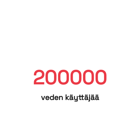
200000
veden käyt­tä­jää