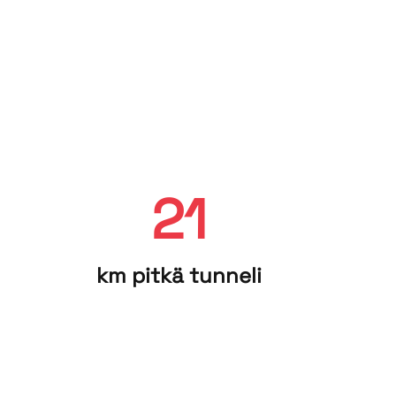
21
km pitkä tun­ne­li