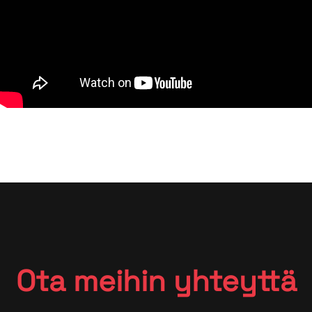
Ota mei­hin yh­teyt­tä