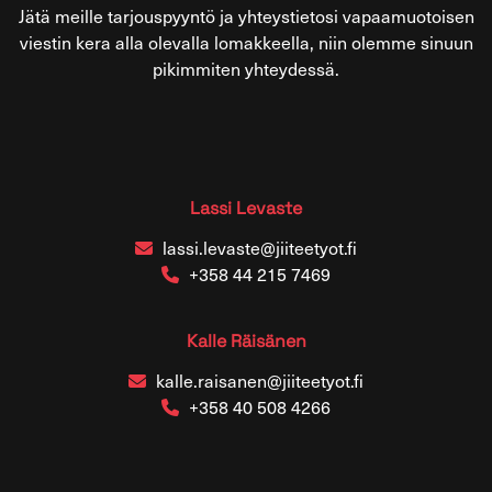
Jätä meil­le tar­jous­pyyn­tö ja yh­teys­tie­to­si va­paa­muo­toi­sen
vies­tin kera alla ole­val­la lo­mak­keel­la, niin olem­me si­nuun
pi­kim­mi­ten yh­tey­des­sä.
Lassi Le­vas­te
lassi.le­vas­te@jii­tee­ty­ot.fi
+358 44 215 7469
Kalle Räi­sä­nen
kalle.rai­sa­nen@jii­tee­ty­ot.fi
+358 40 508 4266