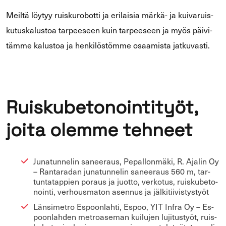
Meil­tä löy­tyy ruis­ku­ro­bot­ti ja eri­lai­sia märkä-​ ja kui­va­ruis­
ku­tus­ka­lus­toa tar­pee­seen kuin tar­pee­seen ja myös päi­vi­
täm­me ka­lus­toa ja hen­ki­lös­töm­me osaa­mis­ta jat­ku­vas­ti.
Ruis­ku­be­to­noin­ti­työt,
joita olem­me teh­neet
Ju­na­tun­ne­lin sa­nee­raus, Pe­pal­lon­mä­ki, R. Aja­lin Oy
– Ran­ta­ra­dan ju­na­tun­ne­lin sa­nee­raus 560 m, tar­
tun­ta­tap­pien po­raus ja juot­to, ver­ko­tus, ruis­ku­be­to­
noin­ti, ver­hous­ma­ton asen­nus ja jäl­ki­tii­vis­tys­työt
Län­si­met­ro Es­poon­lah­ti, Espoo, YIT Infra Oy – Es­
poon­lah­den met­roa­se­man kui­lu­jen lu­ji­tus­työt, ruis­