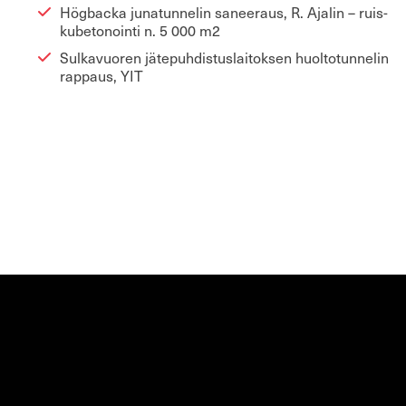
Hög­bac­ka ju­na­tun­ne­lin sa­nee­raus, R. Aja­lin – ruis­
ku­be­to­noin­ti n. 5 000 m2
Sul­ka­vuo­ren jä­te­puh­dis­tus­lai­tok­sen huol­to­tun­ne­lin
rap­paus, YIT