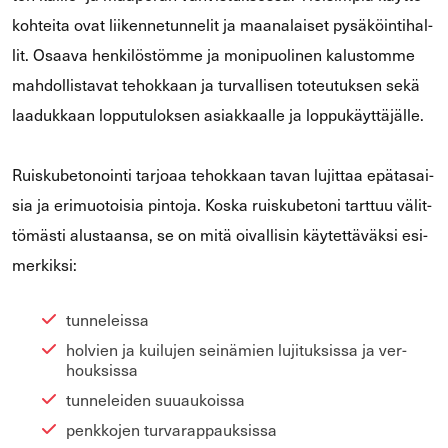
koh­tei­ta ovat lii­ken­ne­tun­ne­lit ja maa­na­lai­set py­sä­köin­ti­hal­
lit. Osaa­va hen­ki­lös­töm­me ja mo­ni­puo­li­nen ka­lus­tom­me
mah­dol­lis­ta­vat te­hok­kaan ja tur­val­li­sen to­teu­tuk­sen sekä
laa­duk­kaan lop­pu­tu­lok­sen asiak­kaal­le ja lop­pu­käyt­tä­jäl­le.
Ruis­ku­be­to­noin­ti tar­jo­aa te­hok­kaan tavan lu­jit­taa epä­ta­sai­
sia ja eri­muo­toi­sia pin­to­ja. Koska ruis­ku­be­to­ni tart­tuu vä­lit­
tö­mäs­ti alus­taan­sa, se on mitä oi­val­li­sin käy­tet­tä­väk­si esi­
mer­kik­si:
tun­ne­leis­sa
hol­vien ja kui­lu­jen sei­nä­mien lu­ji­tuk­sis­sa ja ver­
houk­sis­sa
tun­ne­lei­den suu­au­kois­sa
penk­ko­jen tur­va­rap­pauk­sis­sa