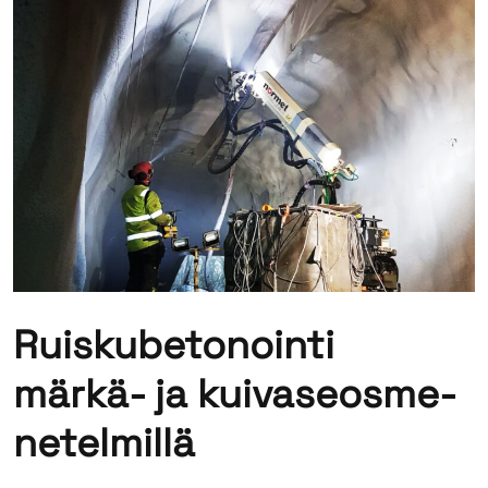
Ruis­ku­be­to­noin­ti
märkä-​ ja kui­va­seos­me­
ne­tel­mil­lä