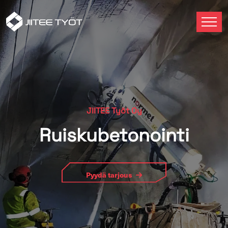
JII­TEE Työt Oy
Ruis­ku­be­to­noin­ti
Pyydä tar­jous