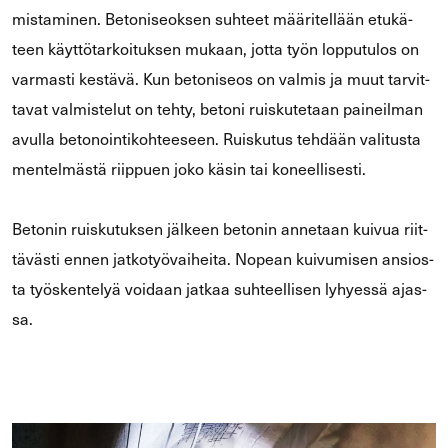
mis­ta­mi­nen. Be­to­ni­seok­sen suh­teet mää­ri­tel­lään etu­kä­
teen käyt­tö­tar­koi­tuk­sen mu­kaan, jotta työn lop­pu­tu­los on
var­mas­ti kes­tä­vä. Kun be­to­ni­seos on val­mis ja muut tar­vit­
ta­vat val­mis­te­lut on tehty, be­to­ni ruis­ku­te­taan pai­neil­man
avul­la be­to­noin­ti­koh­tee­seen. Ruis­ku­tus teh­dään va­li­tus­ta
men­tel­mäs­tä riip­puen joko käsin tai ko­neel­li­ses­ti.
Be­to­nin ruis­ku­tuk­sen jäl­keen be­to­nin an­ne­taan kui­vua riit­
tä­väs­ti ennen jat­ko­työ­vai­hei­ta. No­pean kui­vu­mi­sen an­sios­
ta työs­ken­te­lyä voi­daan jat­kaa suh­teel­li­sen ly­hyes­sä ajas­
sa.