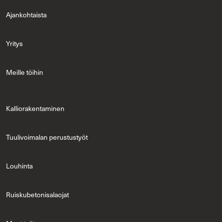
Ajan­koh­tais­ta
Yri­tys
Meil­le töi­hin
Kal­lio­ra­ken­ta­mi­nen
Tuu­li­voi­ma­lan pe­rus­tus­työt
Lou­hin­ta
Ruis­ku­be­to­ni­sa­lao­jat