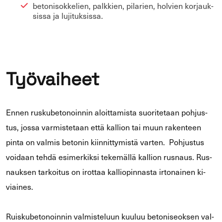
be­to­ni­sok­ke­lien, palk­kien, pi­la­rien, hol­vien kor­jauk­
sis­sa ja lu­ji­tuk­sis­sa.
Työ­vai­heet
Ennen rus­ku­be­to­noin­nin aloit­ta­mis­ta suo­ri­te­taan poh­jus­
tus, jossa var­mis­te­taan että kal­lion tai muun ra­ken­teen
pinta on val­mis be­to­nin kiin­nit­ty­mis­tä var­ten. Poh­jus­tus
voi­daan tehdä esi­mer­kik­si te­ke­mäl­lä kal­lion rus­naus. Rus­
nauk­sen tar­koi­tus on irot­taa kal­lio­pin­nas­ta ir­to­nai­nen ki­
viai­nes.
Ruis­ku­be­to­noin­nin val­mis­te­luun kuu­luu be­to­ni­seok­sen val­