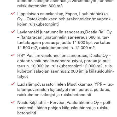
ku­be­to­ni­sa­lao­jan asen­nus ja va­rus­te­lu­työt, tun­ne­lin
ruis­ku­be­to­noin­ti 600 m3
Lip­pu­lai­van os­tos­kes­kus, Espoo, Lou­hin­ta­hiek­ka
Oy – Os­tos­kes­kuk­sen poh­ja­ra­ken­tei­den/maa­penk­
ko­jen ruis­ku­be­to­noin­ti
La­vian­mä­ki ju­na­tun­ne­lin sa­nee­raus,Des­tia Rail Oy
– Ran­ta­ra­dan ju­na­tun­ne­lin sa­nee­raus 580 m, tar­
tun­ta­tap­pien po­raus ja juot­to 11 500 kpl, ver­ko­tus
11 500 m2, ruis­ku­be­to­noin­ti n. 12 000 m2
HSY Pa­si­lan ve­si­tun­ne­lien sa­nee­raus, Des­tia Oy –
ah­taan ve­si­tun­ne­lin sa­nee­raus­työt, po­raus ja pult­
taus n. 10 000 jm, ruis­ku­be­to­noin­ti 12 000 m2, ruis­
ku­be­to­ni­sa­lao­jan asen­nus 2 000 jm ja kii­laus­lou­hin­
ta­työt
Luo­la­läm­pö­va­ras­to Helen Mus­tik­ka­maa, YPR – luo­
la­läm­pö­va­ras­ton lu­ji­tus­työt mm. po­raus, pult­taus,
ruis­ku­be­to­ni­sa­lao­jat ja ruis­ku­be­to­noin­ti
Neste Kil­pi­lah­ti – Por­voon Paa­lu­ra­ken­ne Oy – polt­
toai­ne­säi­liöi­den poh­jan kii­laus­lou­hin­nat ja ruis­ku­
be­to­noin­ti