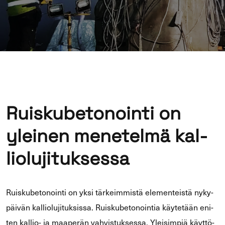
Ruis­ku­be­to­noin­ti on
ylei­nen me­ne­tel­mä kal­
lio­lu­ji­tuk­ses­sa
Ruis­ku­be­to­noin­ti on yksi tär­keim­mis­tä ele­men­teis­tä ny­ky­
päi­vän kal­lio­lu­ji­tuk­sis­sa. Ruis­ku­be­to­noin­tia käy­te­tään eni­
ten kallio-​ ja maa­pe­rän vah­vis­tuk­ses­sa. Ylei­sim­piä käyt­tö­