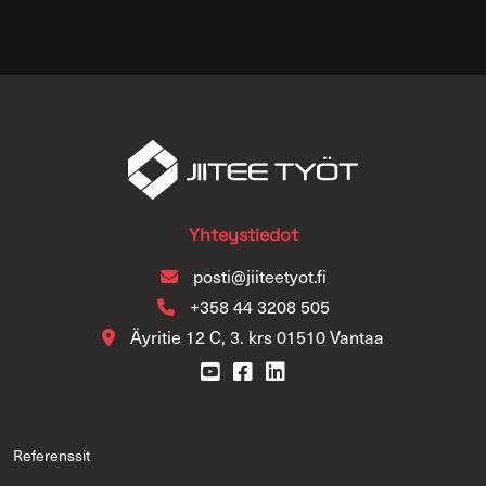
Yh­teys­tie­dot
posti@jii­tee­ty­ot.fi
+358 44 3208 505
Äy­ri­tie 12 C, 3. krs 01510 Van­taa
Re­fe­rens­sit