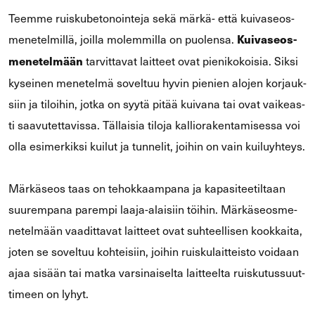
Teem­me ruis­ku­be­to­noin­te­ja sekä märkä-​ että kui­va­seos­
me­ne­tel­mil­lä, joil­la mo­lem­mil­la on puo­len­sa.
Kui­va­seos­
tar­vit­ta­vat lait­teet ovat pie­ni­ko­koi­sia. Siksi
me­ne­tel­mään
ky­sei­nen me­ne­tel­mä so­vel­tuu hyvin pie­nien alo­jen kor­jauk­
siin ja ti­loi­hin, jotka on syytä pitää kui­va­na tai ovat vai­keas­
ti saa­vu­tet­ta­vis­sa. Täl­lai­sia ti­lo­ja kal­lio­ra­ken­ta­mi­ses­sa voi
olla esi­mer­kik­si kui­lut ja tun­ne­lit, joi­hin on vain kui­lu­yh­teys.
Mär­kä­seos taas on te­hok­kaam­pa­na ja ka­pa­si­tee­til­taan
suu­rem­pa­na pa­rem­pi laaja-​alaisiin töi­hin. Mär­kä­seos­me­
ne­tel­mään vaa­dit­ta­vat lait­teet ovat suh­teel­li­sen kook­kai­ta,
joten se so­vel­tuu koh­tei­siin, joi­hin ruis­ku­lait­teis­to voi­daan
ajaa si­sään tai matka var­si­nai­sel­ta lait­teel­ta ruis­ku­tus­suut­
ti­meen on lyhyt.