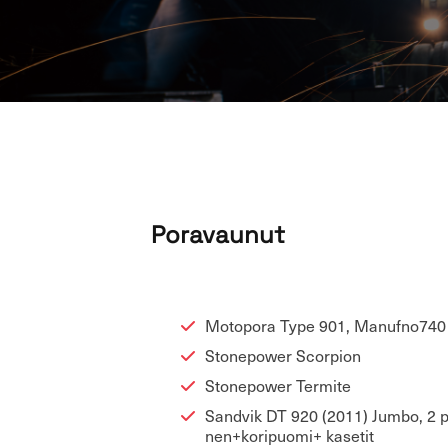
Po­ra­va
Mo­to­po­ra Type 901, Ma­nuf­no74
Stonepower Scor­pion
Stonepower Ter­mi­te
Sand­vik DT 920 (2011) Jumbo, 2 p
nen+ko­ri­puo­mi+ ka­se­tit