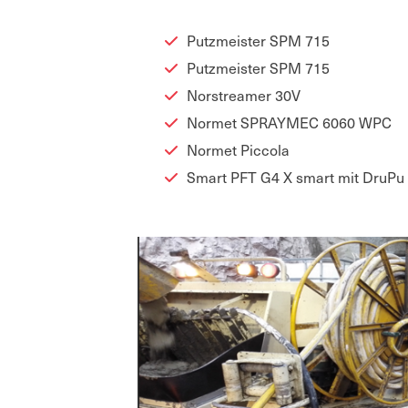
Putzmeister SPM 715
Putzmeister SPM 715
Nor­strea­mer 30V
Nor­met SPRAY­MEC 6060 WPC
Nor­met Picco­la
Smart PFT G4 X smart mit DruPu 