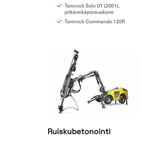
Tam­rock Solo 07 (2001),
pit­kä­rei­kä­po­raus­ko­ne
Tam­rock Com­man­do 120R
R
uis­ku­be­to­noin­ti