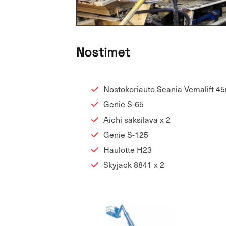
Nos­ti­met
Nos­to­ko­ri­au­to Sca­nia Ve­ma­lift 4
Genie S-65
Aichi sak­si­la­va x 2
Genie S-125
Hau­lot­te H23
Sky­jack 8841 x 2