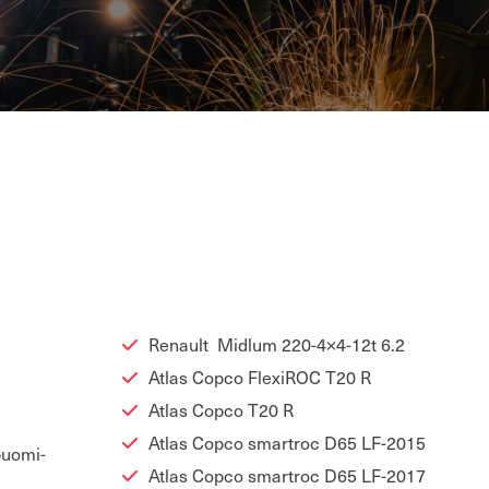
u­nut
Re­nault Mid­lum 220-4×4-12t 6.2
0
Atlas Copco FlexiROC T20 R
Atlas Copco T20 R
Atlas Copco smart­roc D65 LF-2015
uo­mi­
Atlas Copco smart­roc D65 LF-2017