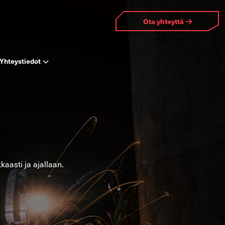
Ota yh­teyt­tä
Yh­teys­tie­dot
kaas­ti ja ajal­laan.