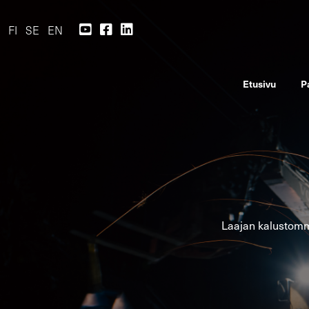
FI
SE
EN
Etusi­vu
P
Laa­jan ka­lus­tom­m