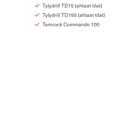
Ty­lydrill TD15 (ah­taat tilat)
Ty­lydrill TD150 (ah­taat tilat)
Tam­rock Com­man­do 100