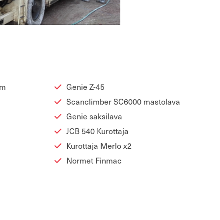
5m
Genie Z-45
Scanclim­ber SC6000 mas­to­la­va
Genie sak­si­la­va
JCB 540 Ku­rot­ta­ja
Ku­rot­ta­ja Merlo x2
Nor­met Fin­mac