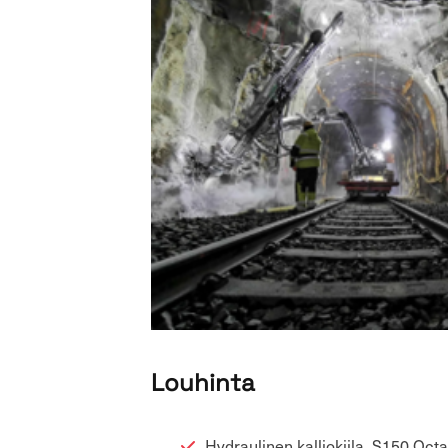
Lou­hin­ta
Hy­drau­li­nen kal­lio­kii­la, S150 Oc­t