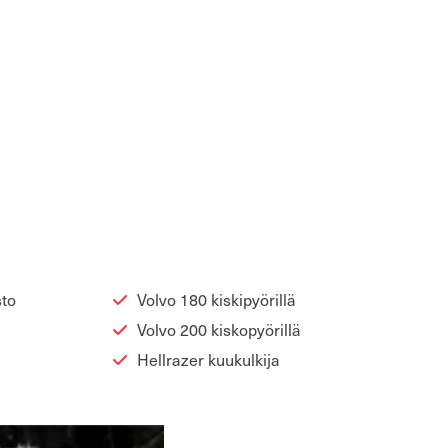
­to
Volvo 180 kis­ki­pyö­ril­lä
Volvo 200 kis­ko­pyö­ril­lä
Hellrazer kuu­kul­ki­ja