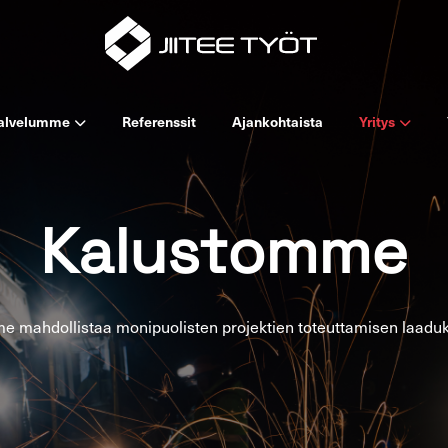
al­ve­lum­me
Re­fe­rens­sit
Ajan­koh­tais­ta
Yri­tys
Ka­lus­tom­me
e mah­dol­lis­taa mo­ni­puo­lis­ten pro­jek­tien to­teut­ta­mi­sen laa­duk­