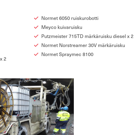
Nor­met 6050 ruis­ku­ro­bot­ti
Meyco kui­va­ruis­ku
Putzmeister 715TD mär­kä­ruis­ku die­sel x 2
Nor­met Nor­strea­mer 30V mär­kä­ruis­ku
Nor­met Spray­mec 8100
x 2