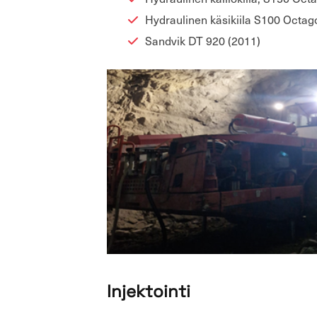
Hy­drau­li­nen kä­si­kii­la S100 Oc­ta­
Sand­vik DT 920 (2011)
In­jek­toin­ti