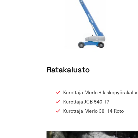
Ra­ta­ka­lus­to
Ku­rot­ta­ja Merlo + kis­ko­pyö­rä­ka­lus
Ku­rot­ta­ja JCB 540-17
Ku­rot­ta­ja Merlo 38. 14 Roto