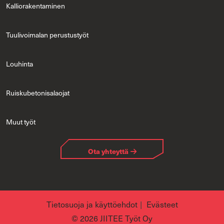
Kal­lio­ra­ken­ta­mi­nen
Tuu­li­voi­ma­lan pe­rus­tus­työt
Lou­hin­ta
Ruis­ku­be­to­ni­sa­lao­jat
Muut työt
Ota yh­teyt­tä
Tie­to­suo­ja ja käyt­tö­eh­dot
Eväs­teet
© 2026 JII­TEE Työt Oy