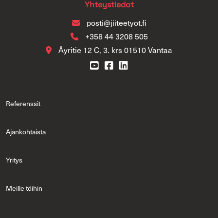
Yh­teys­tie­dot
posti@jii­tee­ty­ot.fi
+358 44 3208 505
Äy­ri­tie 12 C, 3. krs 01510 Van­taa
Re­fe­rens­sit
Ajan­koh­tais­ta
Yri­tys
Meil­le töi­hin