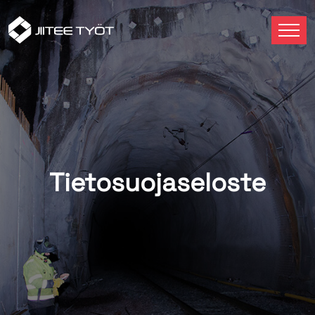
Tie­to­suo­ja­se­los­te