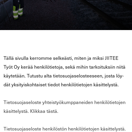
Tällä si­vul­la ker­rom­me sel­keäs­ti, miten ja miksi JII­TEE
Työt Oy kerää hen­ki­lö­tie­to­ja, sekä mihin tar­koi­tuk­siin niitä
käy­te­tään. Tu­tus­tu alta tie­to­suo­ja­se­los­tee­seen, josta löy­
dät yk­si­tyis­koh­tai­set tie­dot hen­ki­lö­tie­to­jen kä­sit­te­lys­tä.
Tie­to­suo­ja­se­los­te yh­teis­työ­kump­pa­nei­den hen­ki­lö­tie­to­jen
kä­sit­te­lys­tä. Klik­kaa tästä.
Tie­to­suo­ja­se­los­te hen­ki­lös­tön hen­ki­lö­tie­to­jen kä­sit­te­lys­tä.