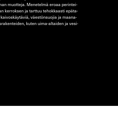
ilman muot­te­ja. Me­ne­tel­mä eroaa pe­rin­tei­
n ker­rok­sen ja tart­tuu te­hok­kaas­ti epä­ta­
­ta, kai­vos­käy­tä­viä, väes­tön­suo­jia ja maa­na­
ois­ra­ken­tei­den, kuten uima-​altaiden ja ve­si­