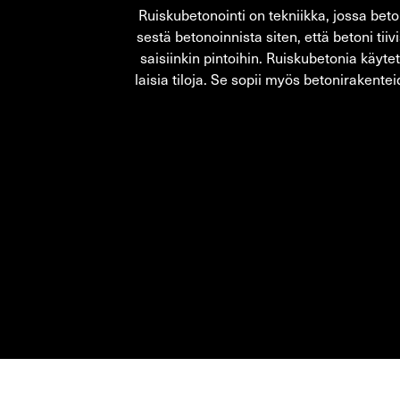
Ruis­ku­be­to­noin­ti on tek­niik­ka, jossa be­
ses­tä be­to­noin­nis­ta siten, että be­to­ni t
sai­siin­kin pin­toi­hin. Ruis­ku­be­to­nia käy­te­
lai­sia ti­lo­ja. Se sopii myös be­to­ni­ra­ken­t