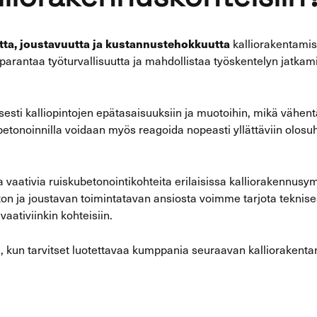
­ta, jous­ta­vuut­ta ja kus­tan­nus­te­hok­kuut­ta
kal­lio­ra­ken­ta­mi
 pa­ran­taa työ­tur­val­li­suut­ta ja mah­dol­lis­taa työs­ken­te­lyn jat­k
­ti kal­lio­pin­to­jen epä­ta­sai­suuk­siin ja muo­toi­hin, mikä vä­hen­
­be­to­noin­nil­la voi­daan myös rea­goi­da no­peas­ti yl­lät­tä­viin olo­suh
 vaa­ti­via ruis­ku­be­to­noin­ti­koh­tei­ta eri­lai­sis­sa kal­lio­ra­ken­nus
­ton ja jous­ta­van toi­min­ta­ta­van an­sios­ta voim­me tar­jo­ta tek­ni­se
 vaa­ti­viin­kin koh­tei­siin.
, kun tar­vit­set luo­tet­ta­vaa kump­pa­nia seu­raa­van kal­lio­ra­ken­ta­m