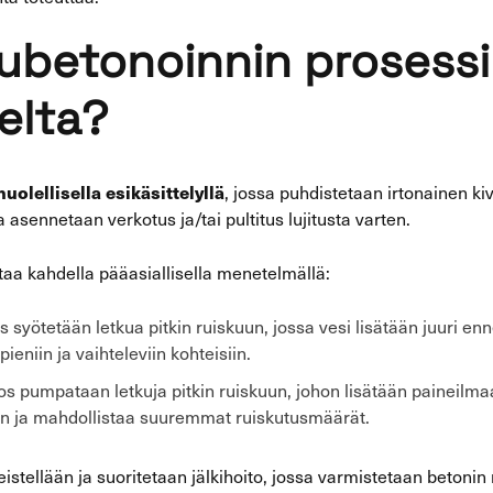
u­be­to­noin­nin pro­ses­s
el­ta?
o­lel­li­sel­la esi­kä­sit­te­lyl­lä
, jossa puh­dis­te­taan ir­to­nai­nen ki
 asen­ne­taan ver­ko­tus ja/tai pul­ti­tus lu­ji­tus­ta var­ten.
taa kah­del­la pää­asial­li­sel­la me­ne­tel­mäl­lä:
os syö­te­tään let­kua pit­kin ruis­kuun, jossa vesi li­sä­tään juuri en
 pie­niin ja vaih­te­le­viin koh­tei­siin.
eos pum­pa­taan let­ku­ja pit­kin ruis­kuun, johon li­sä­tään pai­neil­maa
siin ja mah­dol­lis­taa suu­rem­mat ruis­ku­tus­mää­rät.
s­tel­lään ja suo­ri­te­taan jäl­ki­hoi­to, jossa var­mis­te­taan be­to­nin 