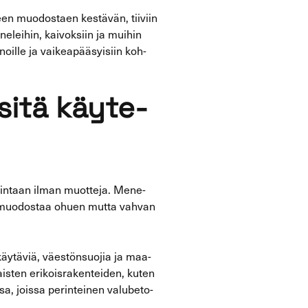
seen muo­dos­taen kes­tä­vän, tii­viin
ne­lei­hin, kai­vok­siin ja mui­hin
n­noil­le ja vai­kea­pää­syi­siin koh­
 sitä käy­te­
 pin­taan ilman muot­te­ja. Me­ne­
seen, muo­dos­taa ohuen mutta vah­van
­käy­tä­viä, väes­tön­suo­jia ja maa­
ais­ten eri­kois­ra­ken­tei­den, kuten
a, jois­sa pe­rin­tei­nen va­lu­be­to­