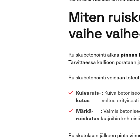
Miten ruis­k
vaihe vai­he
pin­nan hu
Ruis­ku­be­to­noin­ti alkaa
Tar­vit­taes­sa kal­lioon po­ra­taan ja
Ruis­ku­be­to­noin­ti voi­daan to­teut­
Kui­va­ruis­
: Kuiva be­to­ni­se
ku­tus
vel­tuu eri­tyi­ses­ti
Mär­kä­
: Val­mis be­to­ni­s
ruis­ku­tus
laa­joi­hin koh­tei­
Ruis­ku­tuk­sen jäl­keen pinta vii­mei