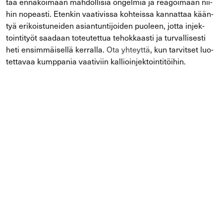
taa en­na­koi­maan mah­dol­li­sia on­gel­mia ja rea­goi­maan nii­
hin no­peas­ti. Eten­kin vaa­ti­vis­sa koh­teis­sa kan­nat­taa kään­
tyä eri­kois­tu­nei­den asian­tun­ti­joi­den puo­leen, jotta in­jek­
toin­ti­työt saa­daan to­teu­tet­tua te­hok­kaas­ti ja tur­val­li­ses­ti
heti en­sim­mäi­sel­lä ker­ral­la.
Ota yh­teyt­tä
, kun tar­vit­set luo­
tet­ta­vaa kump­pa­nia vaa­ti­viin kal­lioin­jek­toin­ti­töi­hin.