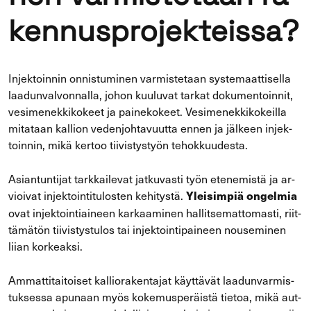
ken­nus­pro­jek­teis­sa?
In­jek­toin­nin on­nis­tu­mi­nen var­mis­te­taan sys­te­maat­ti­sel­la
laa­dun­val­von­nal­la, johon kuu­lu­vat tar­kat do­ku­men­toin­nit,
ve­si­me­nek­ki­ko­keet ja pai­ne­ko­keet. Ve­si­me­nek­ki­ko­keil­la
mi­ta­taan kal­lion ve­den­joh­ta­vuut­ta ennen ja jäl­keen in­jek­
toin­nin, mikä ker­too tii­vis­tys­työn te­hok­kuu­des­ta.
Asian­tun­ti­jat tark­kai­le­vat jat­ku­vas­ti työn ete­ne­mis­tä ja ar­
vioi­vat in­jek­toin­ti­tu­los­ten ke­hi­tys­tä.
Ylei­sim­piä on­gel­mia
ovat in­jek­toin­tiai­neen kar­kaa­mi­nen hal­lit­se­mat­to­mas­ti, riit­
tä­mä­tön tii­vis­tys­tu­los tai in­jek­toin­ti­pai­neen nouse­mi­nen
liian kor­keak­si.
Am­mat­ti­tai­toi­set kal­lio­ra­ken­ta­jat käyt­tä­vät laa­dun­var­mis­
tuk­ses­sa apu­naan myös ko­ke­mus­pe­räis­tä tie­toa, mikä aut­