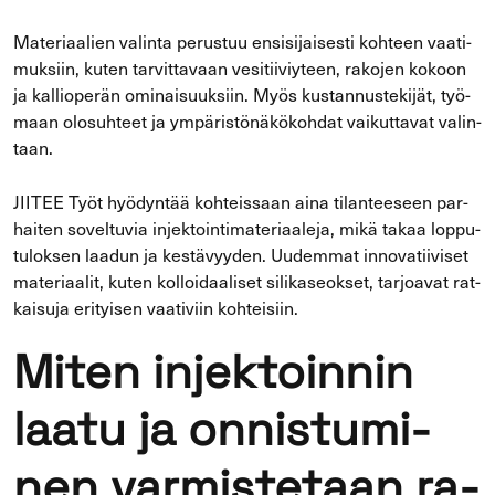
Ma­te­ri­aa­lien va­lin­ta pe­rus­tuu en­si­si­jai­ses­ti koh­teen vaa­ti­
muk­siin, kuten tar­vit­ta­vaan ve­si­tii­viy­teen, ra­ko­jen ko­koon
ja kal­lio­pe­rän omi­nai­suuk­siin. Myös kus­tan­nus­te­ki­jät, työ­
maan olo­suh­teet ja ym­pä­ris­tö­nä­kö­koh­dat vai­kut­ta­vat va­lin­
taan.
JII­TEE Työt hyö­dyn­tää koh­teis­saan aina ti­lan­tee­seen par­
hai­ten so­vel­tu­via in­jek­toin­ti­ma­te­ri­aa­le­ja, mikä takaa lop­pu­
tu­lok­sen laa­dun ja kes­tä­vyy­den. Uu­dem­mat in­no­va­tii­vi­set
ma­te­ri­aa­lit, kuten kol­loi­daa­li­set si­li­ka­seok­set, tar­joa­vat rat­
kai­su­ja eri­tyi­sen vaa­ti­viin koh­tei­siin.
Miten in­jek­toin­nin
laatu ja on­nis­tu­mi­
nen var­mis­te­taan ra­