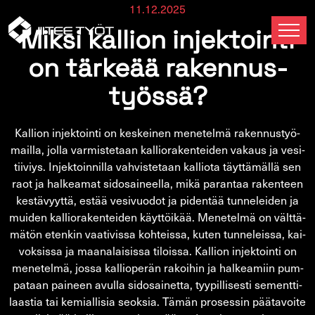
11.12.2025
Miksi kal­lion in­jek­toin­ti
on tär­ke­ää ra­ken­nus­
työs­sä?
Kal­lion in­jek­toin­ti on kes­kei­nen me­ne­tel­mä ra­ken­nus­työ­
mail­la, jolla var­mis­te­taan kal­lio­ra­ken­tei­den va­kaus ja ve­si­
tii­viys. In­jek­toin­nil­la vah­vis­te­taan kal­lio­ta täyt­tä­mäl­lä sen
raot ja hal­kea­mat si­do­sai­neel­la, mikä pa­ran­taa ra­ken­teen
kes­tä­vyyt­tä, estää ve­si­vuo­dot ja pi­den­tää tun­ne­lei­den ja
mui­den kal­lio­ra­ken­tei­den käyt­töi­kää. Me­ne­tel­mä on vält­tä­
mä­tön eten­kin vaa­ti­vis­sa koh­teis­sa, kuten tun­ne­leis­sa, kai­
vok­sis­sa ja maa­na­lai­sis­sa ti­lois­sa. Kal­lion in­jek­toin­ti on
me­ne­tel­mä, jossa kal­lio­pe­rän ra­koi­hin ja hal­kea­miin pum­
pa­taan pai­neen avul­la si­do­sai­net­ta, tyy­pil­li­ses­ti se­ment­ti­
laas­tia tai ke­mial­li­sia seok­sia. Tämän pro­ses­sin pää­ta­voi­te