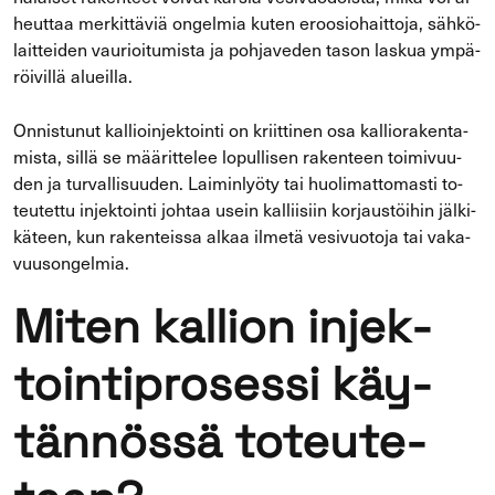
heut­taa mer­kit­tä­viä on­gel­mia kuten eroo­sio­hait­to­ja, säh­kö­
lait­tei­den vau­rioi­tu­mis­ta ja poh­ja­ve­den tason las­kua ym­pä­
röi­vil­lä alueil­la.
On­nis­tu­nut kal­lioin­jek­toin­ti on kriit­ti­nen osa kal­lio­ra­ken­ta­
mis­ta, sillä se mää­rit­te­lee lo­pul­li­sen ra­ken­teen toi­mi­vuu­
den ja tur­val­li­suu­den. Lai­min­lyö­ty tai huo­li­mat­to­mas­ti to­
teu­tet­tu in­jek­toin­ti joh­taa usein kal­lii­siin kor­jaus­töi­hin jäl­ki­
kä­teen, kun ra­ken­teis­sa alkaa il­me­tä ve­si­vuo­to­ja tai va­ka­
vuuson­gel­mia.
Miten kal­lion in­jek­
toin­ti­pro­ses­si käy­
tän­nös­sä to­teu­te­