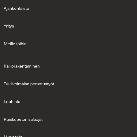
Ajan­koh­tais­ta
Yri­tys
Meil­le töi­hin
Kal­lio­ra­ken­ta­mi­nen
Tuu­li­voi­ma­lan pe­rus­tus­työt
Lou­hin­ta
Ruis­ku­be­to­ni­sa­lao­jat
Muut työt