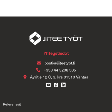
Yh­teys­tie­dot
posti@jii­tee­ty­ot.fi
+358 44 3208 505
Äy­ri­tie 12 C, 3. krs 01510 Van­taa
Re­fe­rens­sit