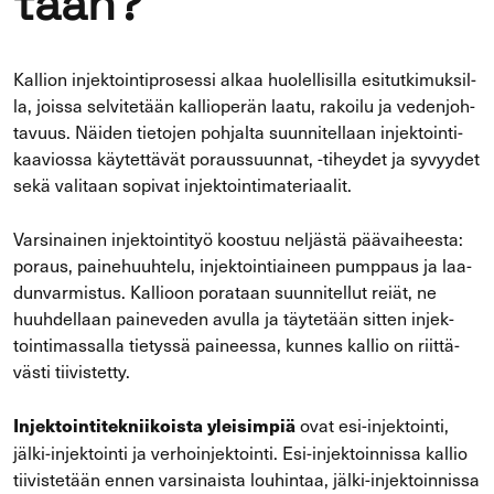
taan?
Kal­lion in­jek­toin­ti­pro­ses­si alkaa huo­lel­li­sil­la esi­tut­ki­muk­sil­
la, jois­sa sel­vi­te­tään kal­lio­pe­rän laatu, ra­koi­lu ja ve­den­joh­
ta­vuus. Näi­den tie­to­jen poh­jal­ta suun­ni­tel­laan in­jek­toin­ti­
kaa­vios­sa käy­tet­tä­vät po­raus­suun­nat, -​tiheydet ja sy­vyy­det
sekä va­li­taan so­pi­vat in­jek­toin­ti­ma­te­ri­aa­lit.
Var­si­nai­nen in­jek­toin­ti­työ koos­tuu nel­jäs­tä pää­vai­hees­ta:
po­raus, pai­ne­huuh­te­lu, in­jek­toin­tiai­neen pump­paus ja laa­
dun­var­mis­tus. Kal­lioon po­ra­taan suun­ni­tel­lut reiät, ne
huuh­del­laan pai­ne­ve­den avul­la ja täy­te­tään sit­ten in­jek­
toin­ti­mas­sal­la tie­tys­sä pai­nees­sa, kun­nes kal­lio on riit­tä­
väs­ti tii­vis­tet­ty.
ovat esi-​injektointi,
In­jek­toin­ti­tek­nii­kois­ta ylei­sim­piä
jälki-​injektointi ja ver­hoin­jek­toin­ti. Esi-​injektoinnissa kal­lio
tii­vis­te­tään ennen var­si­nais­ta lou­hin­taa, jälki-​injektoinnissa