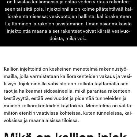
on tii­vis­tää kal­lio­mas­sa ja estää veden vir­taus ra­ken­tee­
seen tai siitä pois. In­jek­toin­nil­la on kolme pää­teh­tä­vää kal­
lio­ra­ken­ta­mi­ses­sa: ve­si­vuo­to­jen hal­lin­ta, kal­lio­ra­ken­teen
lu­jit­ta­mi­nen ja ra­ko­jen tii­vis­tä­mi­nen. Ilman asian­mu­kais­ta
in­jek­toin­tia maa­na­lai­set ra­ken­teet voi­vat kär­siä ve­si­vuo­
dois­ta, mikä voi…
Kal­lion in­jek­toin­ti on kes­kei­nen me­ne­tel­mä ra­ken­nus­työ­
mail­la, jolla var­mis­te­taan kal­lio­ra­ken­tei­den va­kaus ja ve­si­
tii­viys. In­jek­toin­nil­la vah­vis­te­taan kal­lio­ta täyt­tä­mäl­lä sen
raot ja hal­kea­mat si­do­sai­neel­la, mikä pa­ran­taa ra­ken­teen
kes­tä­vyyt­tä, estää ve­si­vuo­dot ja pi­den­tää tun­ne­lei­den ja
mui­den kal­lio­ra­ken­tei­den käyt­töi­kää. Me­ne­tel­mä on vält­tä­
mä­tön eten­kin vaa­ti­vis­sa koh­teis­sa, kuten tun­ne­leis­sa, kai­
vok­sis­sa ja maa­na­lai­sis­sa ti­lois­sa.