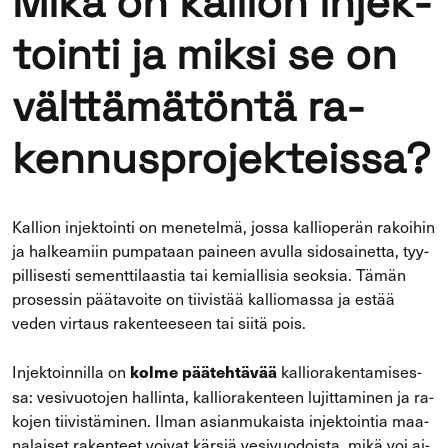
Mikä on kal­lion in­jek­
toin­ti ja miksi se on
vält­tä­mä­tön­tä ra­
ken­nus­pro­jek­teis­sa?
Kal­lion in­jek­toin­ti on me­ne­tel­mä, jossa kal­lio­pe­rän ra­koi­hin
ja hal­kea­miin pum­pa­taan pai­neen avul­la si­do­sai­net­ta, tyy­
pil­li­ses­ti se­ment­ti­laas­tia tai ke­mial­li­sia seok­sia. Tämän
pro­ses­sin pää­ta­voi­te on tii­vis­tää kal­lio­mas­sa ja estää
veden vir­taus ra­ken­tee­seen tai siitä pois.
In­jek­toin­nil­la on
kal­lio­ra­ken­ta­mi­ses­
kolme pää­teh­tä­vää
sa: ve­si­vuo­to­jen hal­lin­ta, kal­lio­ra­ken­teen lu­jit­ta­mi­nen ja ra­
ko­jen tii­vis­tä­mi­nen. Ilman asian­mu­kais­ta in­jek­toin­tia maa­
na­lai­set ra­ken­teet voi­vat kär­siä ve­si­vuo­dois­ta, mikä voi ai­