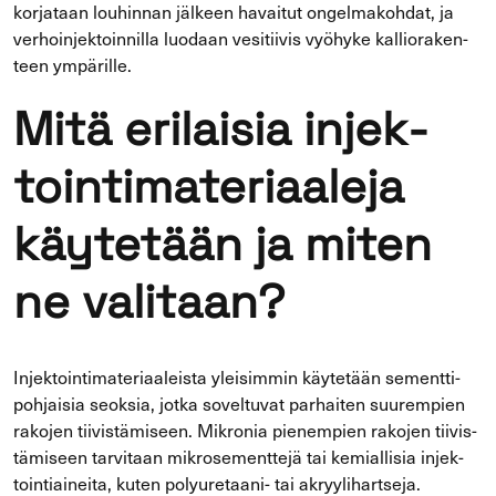
kor­ja­taan lou­hin­nan jäl­keen ha­vai­tut on­gel­ma­koh­dat, ja
ver­hoin­jek­toin­nil­la luo­daan ve­si­tii­vis vyö­hy­ke kal­lio­ra­ken­
teen ym­pä­ril­le.
Mitä eri­lai­sia in­jek­
toin­ti­ma­te­ri­aa­le­ja
käy­te­tään ja miten
ne va­li­taan?
In­jek­toin­ti­ma­te­ri­aa­leis­ta ylei­sim­min käy­te­tään se­ment­ti­
poh­jai­sia seok­sia, jotka so­vel­tu­vat par­hai­ten suu­rem­pien
ra­ko­jen tii­vis­tä­mi­seen. Mik­ro­nia pie­nem­pien ra­ko­jen tii­vis­
tä­mi­seen tar­vi­taan mik­ro­se­ment­te­jä tai ke­mial­li­sia in­jek­
toin­tiai­nei­ta, kuten polyuretaani-​ tai ak­ryy­li­hart­se­ja.