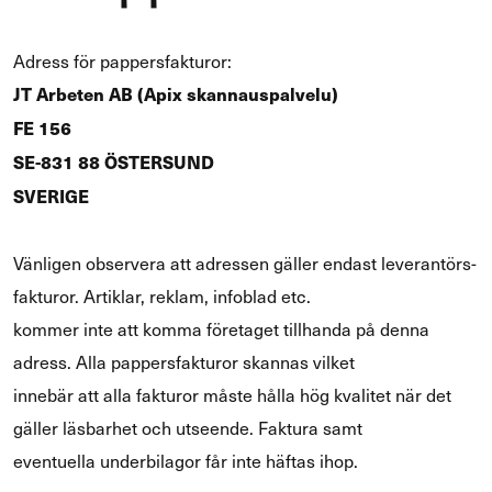
Adress för pap­pers­fak­tu­ror:
JT Ar­be­ten AB (Apix skan­naus­pal­ve­lu)
FE 156
SE-831 88 ÖS­TER­SUND
SVE­RI­GE
Vän­li­gen ob­ser­ve­ra att adres­sen gäl­ler en­dast le­ve­ran­törs­
fak­tu­ror. Ar­tiklar, reklam, in­foblad etc.
kom­mer inte att komma fö­re­ta­get till­han­da på denna
adress. Alla pap­pers­fak­tu­ror skan­nas vil­ket
in­nebär att alla fak­tu­ror måste hålla hög kva­li­tet när det
gäl­ler läs­bar­het och ut­seen­de. Fak­tu­ra samt
even­tuel­la un­der­bi­la­gor får inte häf­tas ihop.