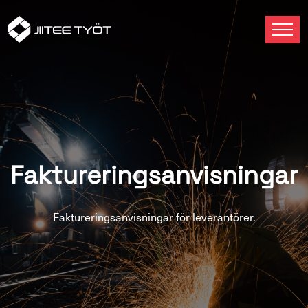
Fak­tu­re­ring­san­vis­nin­gar
Fak­tu­re­ring­san­vis­nin­gar för le­ve­ran­tö­rer.