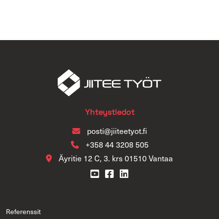
Yh­teys­tie­dot
posti@jii­tee­ty­ot.fi
+358 44 3208 505
Äy­ri­tie 12 C, 3. krs 01510 Van­taa
Re­fe­rens­sit