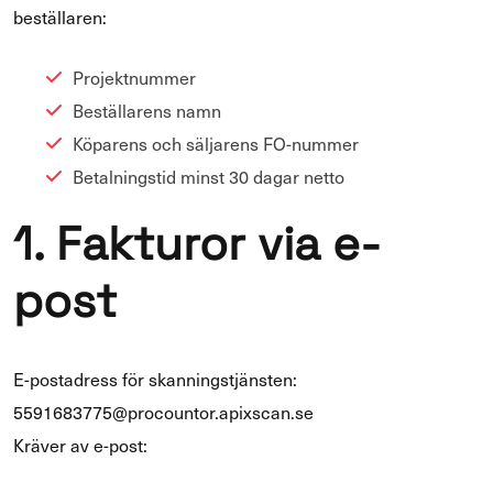
bes­täl­la­ren:
Pro­jekt­num­mer
Bes­täl­la­rens namn
Kö­pa­rens och säl­ja­rens FO-​nummer
Be­tal­nings­tid minst 30 dagar netto
1. Fak­tu­ror via e-​
post
E-​postadress för skan­ningst­jäns­ten:
5591683775@procoun­tor.apixscan.se
Krä­ver av e-​post: