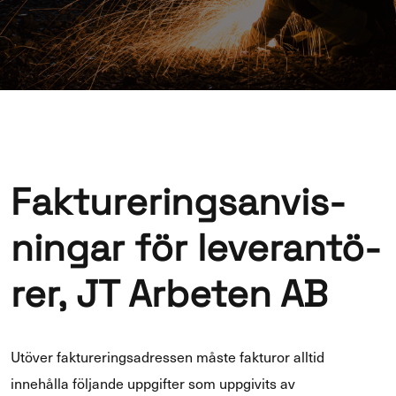
Fak­tu­re­ring­san­vis­
nin­gar för le­ve­ran­tö­
rer, JT Ar­be­ten AB
Utö­ver fak­tu­re­ring­sadres­sen måste fak­tu­ror all­tid
innehålla föl­jan­de upp­gif­ter som upp­gi­vits av