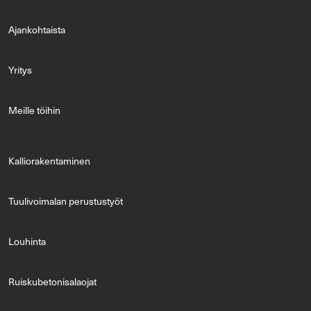
Ajan­koh­tais­ta
Yri­tys
Meil­le töi­hin
Kal­lio­ra­ken­ta­mi­nen
Tuu­li­voi­ma­lan pe­rus­tus­työt
Lou­hin­ta
Ruis­ku­be­to­ni­sa­lao­jat