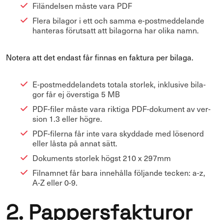
Fi­län­del­sen måste vara PDF
Flera bi­la­gor i ett och samma e-​postmeddelande
han­te­ras fö­rut­satt att bi­la­gor­na har olika namn.
No­te­ra att det en­dast får fin­nas en fak­tu­ra per bi­la­ga.
E-​postmeddelandets to­ta­la stor­lek, inklusi­ve bi­la­
gor får ej övers­ti­ga 5 MB
PDF-​filer måste vara rik­ti­ga PDF-​dokument av ver­
sion 1.3 eller högre.
PDF-​filerna får inte vara skyd­da­de med lö­se­nord
eller låsta på annat sätt.
Do­ku­ments stor­lek högst 210 x 297mm
Fil­nam­net får bara innehålla föl­jan­de tec­ken: a-z,
A-Z eller 0-9.
2. Pap­pers­fak­tu­ror